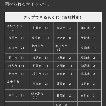
調べられるサイトです。
タップできるもくじ（市町村別）
さいたま市
川越市（5）
熊谷市（3）
川口市（2）
（13）
行田市（1）
秩父市（10）
所沢市（8）
飯能市（7）
東松山市
春日部市
本庄市（2）
狭山市（1）
（2）
（6）
羽生市（1）
深谷市（5）
上尾市（2）
草加市（2）
越谷市（4）
戸田市（1）
入間市（1）
朝霞市（2）
新座市（1）
桶川市（3）
久喜市（1）
北本市（2）
富士見市
三郷市（2）
蓮田市（2）
坂戸市（3）
（1）
鶴ヶ島市
幸手市（1）
日高市（2）
吉川市（3）
（1）
毛呂山町