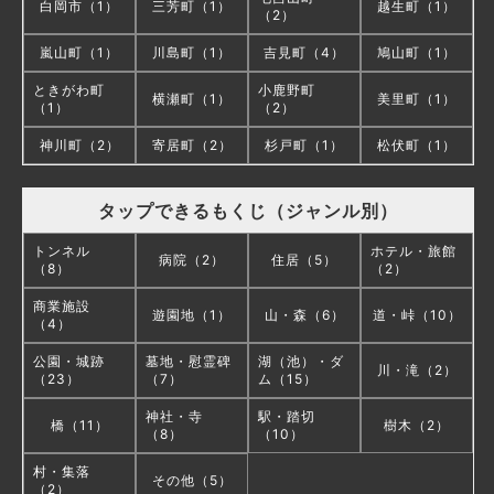
白岡市（1）
三芳町（1）
越生町（1）
（2）
嵐山町（1）
川島町（1）
吉見町（4）
鳩山町（1）
ときがわ町
小鹿野町
横瀬町（1）
美里町（1）
（1）
（2）
神川町（2）
寄居町（2）
杉戸町（1）
松伏町（1）
タップできるもくじ（ジャンル別）
トンネル
ホテル・旅館
病院（2）
住居（5）
（8）
（2）
商業施設
遊園地（1）
山・森（6）
道・峠（10）
（4）
公園・城跡
墓地・慰霊碑
湖（池）・ダ
川・滝（2）
（23）
（7）
ム（15）
神社・寺
駅・踏切
橋（11）
樹木（2）
（8）
（10）
村・集落
その他（5）
（2）