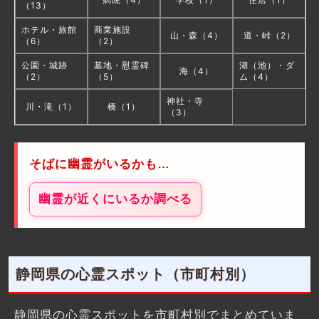
（13）
ホテル・旅館
商業施設
山・森（4）
道・峠（2）
（6）
（2）
公園・城跡
墓地・慰霊碑
湖（池）・ダ
海（4）
（2）
（5）
ム（4）
神社・寺
川・滝（1）
橋（1）
（3）
そばに幽霊がいるかも…
幽霊が近くにいるか調べる
静岡県の心霊スポット（市町村別）
静岡県の心霊スポットを市町村別でまとめていま