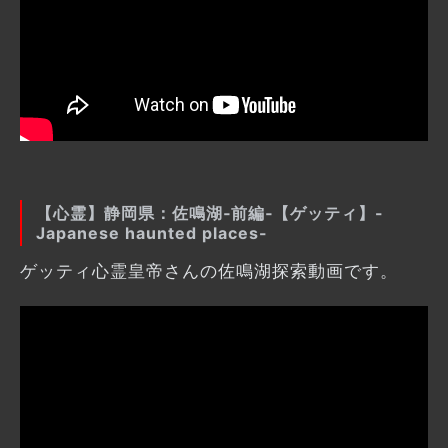
【心霊】静岡県：佐鳴湖‐前編‐【ゲッティ】-
Japanese haunted places-
ゲッティ心霊皇帝さんの佐鳴湖探索動画です。