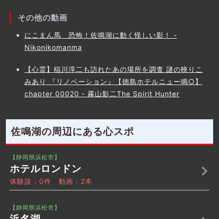
その他の動画
にこまん馬 恐怖！佐鳴湖に動く怪しい影！ -
Nikonikomanma
【心霊】稲川淳二も訪れたあの場所を調査 謎の映りこ
みあり 『リノベーション』【徳島ホテルニュー鳴○】
chapter 00020 - 霧山影二The Spirit Hunter
佐鳴湖の周辺にある心スポ
【静岡県浜松市】
ホテルロンドン
体験談：0件 動画：2本
【静岡県浜松市】
浜名湖