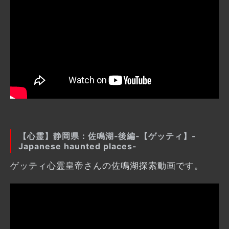
【心霊】静岡県：佐鳴湖‐後編‐【ゲッティ】-
Japanese haunted places-
ゲッティ心霊皇帝さんの佐鳴湖探索動画です。