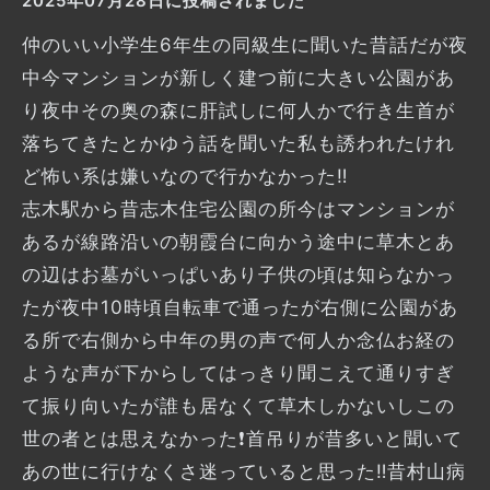
2025年07月28日に投稿されました
仲のいい小学生6年生の同級生に聞いた昔話だが夜
中今マンションが新しく建つ前に大きい公園があ
り夜中その奥の森に肝試しに何人かで行き生首が
落ちてきたとかゆう話を聞いた私も誘われたけれ
ど怖い系は嫌いなので行かなかった‼️
志木駅から昔志木住宅公園の所今はマンションが
あるが線路沿いの朝霞台に向かう途中に草木とあ
の辺はお墓がいっぱいあり子供の頃は知らなかっ
たが夜中10時頃自転車で通ったが右側に公園があ
る所で右側から中年の男の声で何人か念仏お経の
ような声が下からしてはっきり聞こえて通りすぎ
て振り向いたが誰も居なくて草木しかないしこの
世の者とは思えなかった❗首吊りが昔多いと聞いて
あの世に行けなくさ迷っていると思った‼️昔村山病