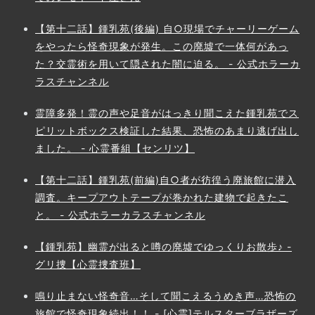
【第十二話】鍾乳苑(後編) 自○現場でチャーリーゲーム
をやったら怪奇現象が発生。この廃墟で一体何があっ
た？交霊術を用いて隠された闇に迫る。 - 公式ホラーカ
ラスチャンネル
霊障多発！霊の声や足音がはっきり聞こえた鍾乳苑でス
ピリットボックス検証した結果、恐怖のあまり逃げ出し
ました。 - 心霊番組【センリツ】
【第十二話】鍾乳苑(前編)自○者が彷徨う廃旅館に潜入
調査。キープアウトテープが巻かれた建物で起きたこ
と。 - 公式ホラーカラスチャンネル
【鍾乳苑】幽霊が出ると噂の廃墟でゆっくりお散歩♪ -
グリ捜【心霊捜査班】
鳴り止まない怪奇音…そして聞こえるうめき声…恐怖の
旅館で怪奇現象続出！！ - [心霊]テルスターブラザーズ