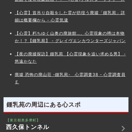
【心霊】首吊り自殺をした霊が彷徨う廃墟「鍾乳苑」詳
細は概要欄から - 心霊気違
【心霊】朽ちゆく山奥の廃旅館…。心霊現象の噂は本物
か！？【鍾乳苑】 - グレイヴエンカウンターズジャパン
【夜の廃墟探訪】鍾乳苑 【心霊現象を追い求める男】 -
悠遠かなた
廃墟 恐怖の廃山荘 -鍾乳苑- 心霊調査38 - 心霊調査員
Ｅ
鍾乳苑の周辺にある心スポ
【東京都奥多摩町】
西久保トンネル