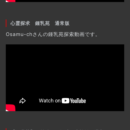
心霊探求 鍾乳苑 通常版
Osamu-chさんの鍾乳苑探索動画です。