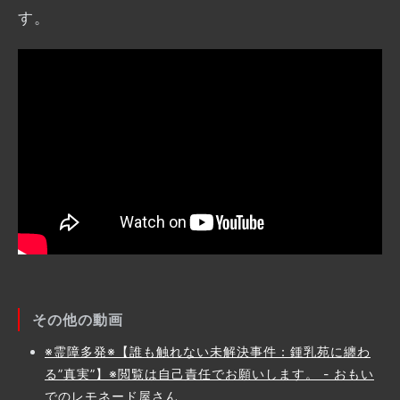
す。
その他の動画
※霊障多発※【誰も触れない未解決事件：鍾乳苑に纏わ
る”真実”】※閲覧は自己責任でお願いします。 - おもい
でのレモネード屋さん