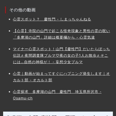
その他の動画
心霊スポット？ 慶性門 - しまっちゃんねる
【心霊】寺院の山門で起こる怪奇現象と男性の霊の呪い
「多摩湖の山門」詳細は概要欄から - 心霊気違
マイナー心霊スポット！山門【慶性門】だいたらぼっち
伝説♬夜間調査隊ブルマ♡夜の女の子1人お散歩♬そこ
には…自然の神様が！ - 妄想少女ブルマ
心霊｜動画が始まってすぐにハプニング発生します｜オ
カルト部 - オカルト部
心霊探求 多摩湖の山門 慶性門 埼玉県所沢市 -
Osamu-ch