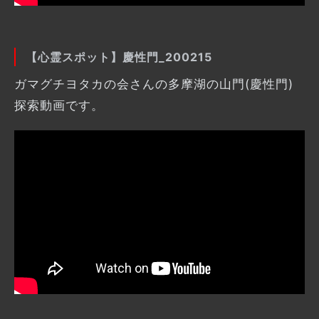
【心霊スポット】慶性門_200215
ガマグチヨタカの会さんの多摩湖の山門(慶性門)
探索動画です。