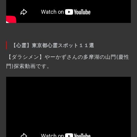
【心霊】東京都心霊スポット１１選
【ダラシメン】やーかずさんの多摩湖の山門(慶性
門)探索動画です。