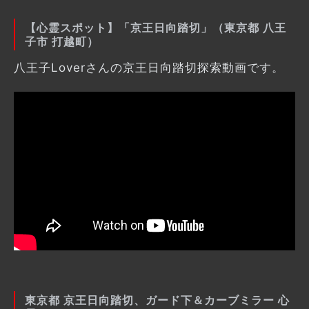
【心霊スポット】「京王日向踏切」（東京都 八王
子市 打越町）
八王子Loverさんの京王日向踏切探索動画です。
東京都 京王日向踏切、ガード下＆カーブミラー 心