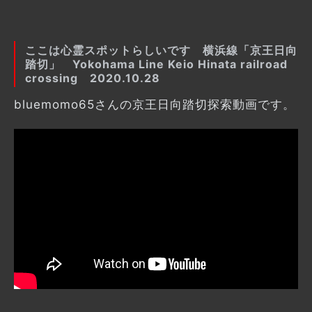
ここは心霊スポットらしいです 横浜線「京王日向
踏切」 Yokohama Line Keio Hinata railroad
crossing 2020.10.28
bluemomo65さんの京王日向踏切探索動画です。