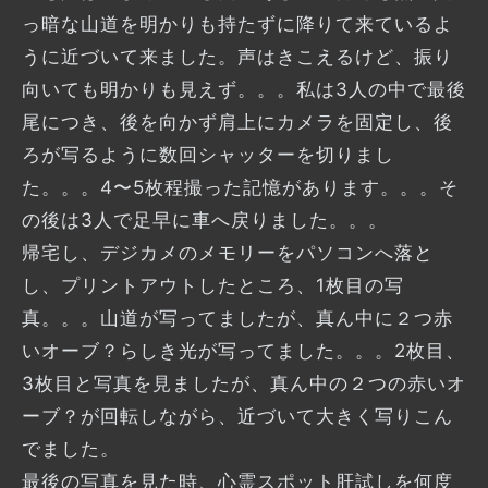
っ暗な山道を明かりも持たずに降りて来ているよ
うに近づいて来ました。声はきこえるけど、振り
向いても明かりも見えず。。。私は3人の中で最後
尾につき、後を向かず肩上にカメラを固定し、後
ろが写るように数回シャッターを切りまし
た。。。4〜5枚程撮った記憶があります。。。そ
の後は3人で足早に車へ戻りました。。。
帰宅し、デジカメのメモリーをパソコンへ落と
し、プリントアウトしたところ、1枚目の写
真。。。山道が写ってましたが、真ん中に２つ赤
いオーブ？らしき光が写ってました。。。2枚目、
3枚目と写真を見ましたが、真ん中の２つの赤いオ
ーブ？が回転しながら、近づいて大きく写りこん
でました。
最後の写真を見た時、心霊スポット肝試しを何度