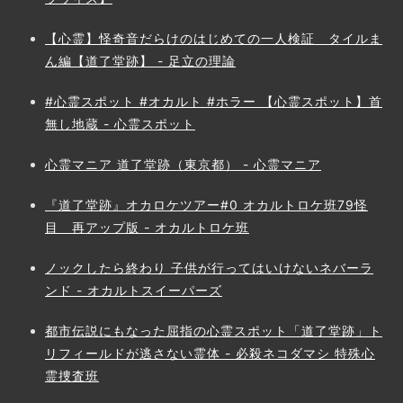
【心霊】怪奇音だらけのはじめての一人検証 タイルま
ん編【道了堂跡】 - 足立の理論
#心霊スポット #オカルト #ホラー 【心霊スポット】首
無し地蔵 - 心霊スポット
心霊マニア 道了堂跡（東京都） - 心霊マニア
『道了堂跡』オカロケツアー#0 オカルトロケ班79怪
目 再アップ版 - オカルトロケ班
ノックしたら終わり 子供が行ってはいけないネバーラ
ンド - オカルトスイーパーズ
都市伝説にもなった屈指の心霊スポット「道了堂跡」ト
リフィールドが逃さない霊体 - 必殺ネコダマシ 特殊心
霊捜査班