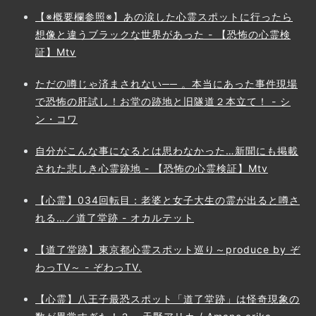
【※概要欄参照※】あの涙した心霊スポットに行ったら
想像と違うブラックな世界があった - 【恐怖の心霊検
証】Mtv
ただの噂じゃ済まされない── 。本当にあった事件現場
で恐怖の肝試し！お堂の跡地と旧隧道２本立て！ - シ
ン・コワ
自分がこんな事になるとは思わなかった…新聞にも掲載
された悲しき心霊跡地 - 【恐怖の心霊検証】Mtv
【心霊】034回転目：老婆と女子大生の霊が出ると噂さ
れる…／道了堂跡 - オカルテット
【道了堂跡】東京都心霊スポット巡り～produce by ぞ
わっTV～ - ぞわっTV.
【心霊】八王子最恐スポット「道了堂跡」は怪奇現象の