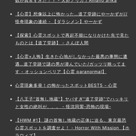
数が異常すぎた！？ - 天野アリカ / Amano arika
【心霊】想像以上に怖かった…道了堂跡にやーかずが//
怪奇現象の連続 - 【ダラシメン】やーかず
【探索】心霊スポットで再起不能になりかけた先で見た
ものとは【道了堂跡】 - さんぽ人間
【心霊×人怖】生きた心地がしなかった最悪の事態に遭
遇…道了堂跡で謎の男が潜んでいた/ガッツリ映ってま
す - オッションベリア【心霊 paranormal】
心霊現象多発！の怖かったスポットBEST5 - 心霊
【八王子"首無し地蔵"】ヤバすぎ"道了堂跡"でハッキリ
と女性の絶叫が、、。 - 怪沈同盟-恐怖の現場-
【HWM #1】 謎の首無し地蔵の正体に迫る。東京最恐
心霊スポットを調査せよ！ - Horror With Mission 【ホ
ラウィズ】