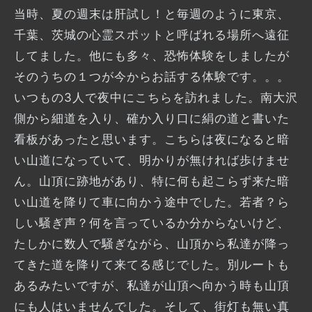
当時、夏の週末は肝試し！と毎週のように東京、
千葉、茨城の心霊スポットと呼ばれる場所へ遠征
してました。他にも多々、恐怖体験をしましたが
そのうちの１つが今からお話する体験です。。。
いつもの3人で夜中にこちらを訪れました。南大沢
側から細道を入り、確か入り口に絹の道と書いた
看板があったと思います。こちらは夜になると暗
い山道になっていて、明かりが無ければ歩けませ
ん。山頂に跡地があり、特に何も起こらず来た暗
い山道を降りて車に向かう途中でした。若者？ら
しい騒ぎ声？何を言っているか分からないけど、
たしかに数人で騒ぎながら、山頂から私達が降っ
てきた道を降りて来てる感じでした。別ルートも
あるみたいですが、私達が山頂へ向かう時も山頂
にも人はいませんでした。そして、街灯も無い真