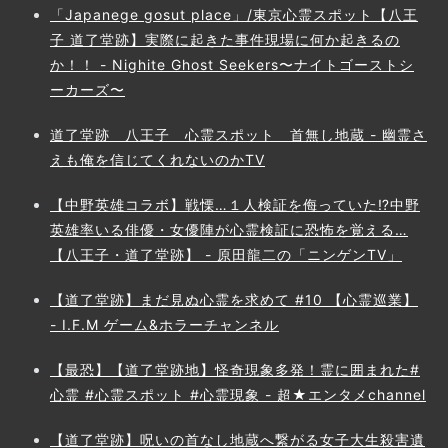
「Japanege gosut place」/東京心霊スポット【八王
子 道了堂跡】実際に起きた事件現場に何か起きるの
か！！ - Nighite Ghost Seekers〜ナイトゴーストシ
ーカーズ〜
道了堂跡 八王子 心霊スポット 首無し地蔵 - 幽霊さ
えも俺を信じてくれないのかTV
【中野英雄コラボ】戦慄…１人検証を侮っていた⁉中野
英雄率いる俳優・女優陣が心霊検証に恐怖を覚える…
【八王子・道了堂跡】 - 原田龍二の「ニンゲンTV」
【道了堂跡】まだ見ぬ心霊を求めて #10 【心霊巡業】
- I.F.M ゲーム&ホラーチャンネル
【最恐】【道了堂跡地】怪奇現象多発！霊に囲まれた#
心霊 #心霊スポット #心霊現象 - 超★エンタメchannel
【道了堂跡】呪いの首なし地蔵へ繋がる女子大生殺害遺