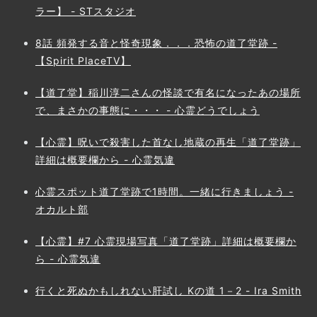
ラー】 - STスタジオ
8話 頻発する音と怪奇現象．．．恐怖の道了堂跡 -
【Spirit PlaceTV】
【道了堂】稲川淳二さんの怪談で有名になったあの場所
で、まさかの事態に・・・ - 心霊どうでしょう
【心霊】呪いで殺害した首なし地蔵の再生「道了堂跡」
詳細は概要欄から - 心霊気違
心霊スポット道了堂跡で1時間。一緒に行きましょう -
オカルト部
【心霊】#7 心霊現場写真「道了堂跡」詳細は概要欄か
ら - 心霊気違
行くと死ぬかもしれない肝試し Kの道 1－2 - Ira Smith