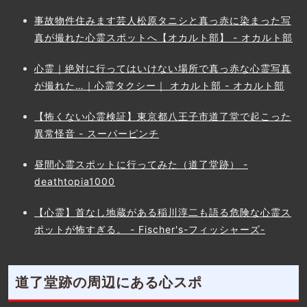
事故物件住みます芸人松原タニシと真っ赤に染まった写
真が撮れた心霊スポットへ【オカルト部】 - オカルト部
心霊｜絶対に行ってはいけない場所で真っ赤な心霊写真
が撮れた…｜心霊タクシー｜ オカルト部 - オカルト部
【怖くない心霊検証】東京都八王子市道了堂で起こった
異常怪音 - スーパーピンチ
昼間心霊スポットに行ってみた（道了堂跡） -
deathtopia1000
【心霊】首なし地蔵がある稲川淳二も語る危険な心霊ス
ポットが怖すぎる。 - Fischer's-フィッシャーズ-
道了堂跡の周辺にある心スポ