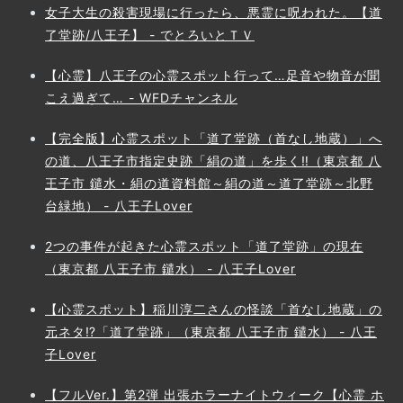
女子大生の殺害現場に行ったら、悪霊に呪われた。【道
了堂跡/八王子】 - でとろいとＴＶ
【心霊】八王子の心霊スポット行って…足音や物音が聞
こえ過ぎて… - WFDチャンネル
【完全版】心霊スポット「道了堂跡（首なし地蔵）」へ
の道、八王子市指定史跡「絹の道」を歩く‼（東京都 八
王子市 鑓水・絹の道資料館～絹の道～道了堂跡～北野
台緑地） - 八王子Lover
2つの事件が起きた心霊スポット「道了堂跡」の現在
（東京都 八王子市 鑓水） - 八王子Lover
【心霊スポット】稲川淳二さんの怪談「首なし地蔵」の
元ネタ⁉「道了堂跡」（東京都 八王子市 鑓水） - 八王
子Lover
【フルVer.】第2弾 出張ホラーナイトウィーク【心霊 ホ