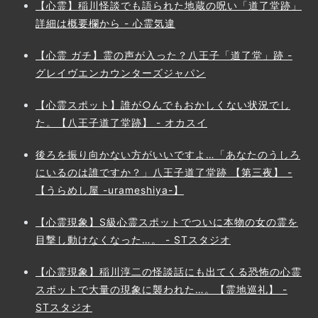
【心霊】稲川怪談でも語られた地蔵の呪い「道了堂跡」
詳細は概要欄から - 心霊気違
【心霊 ガチ】霊の声が入った？八王子「道了堂」跡 -
グレイヴエンカウンターズジャパン
【心霊スポット】誰が○んでもおかしくない状況でし
た。【八王子道了堂跡】 - オカスイ
後ろを振り向かない方がいいですよ…「あなたのうしろ
にいるのは誰ですか？」八王子道了堂跡 【第三夜】 -
【うらめし屋 -urameshiya-】
【心霊現象】S級心霊スポットでついに本物の女の霊を
目撃し動けなくなった…。 - STスタジオ
【心霊現象】稲川淳二の怪談話にも出てくる恐怖の心霊
スポットで大量の現象に襲われた…。【霊地巡礼】 -
STスタジオ