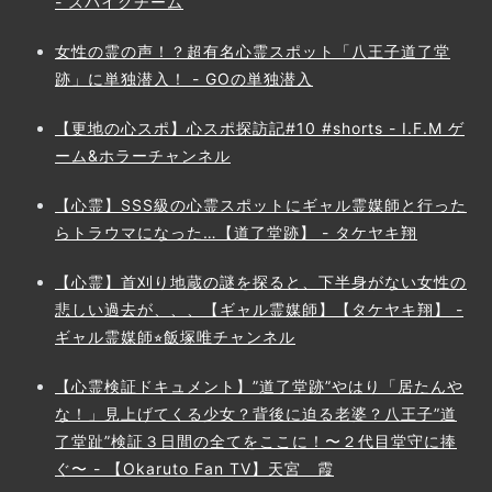
- スパイクチーム
女性の霊の声！？超有名心霊スポット「八王子道了堂
跡」に単独潜入！ - GOの単独潜入
【更地の心スポ】心スポ探訪記#10 #shorts - I.F.M ゲ
ーム&ホラーチャンネル
【心霊】SSS級の心霊スポットにギャル霊媒師と行った
らトラウマになった…【道了堂跡】 - タケヤキ翔
【心霊】首刈り地蔵の謎を探ると、下半身がない女性の
悲しい過去が、、、【ギャル霊媒師】【タケヤキ翔】 -
ギャル霊媒師⭐︎飯塚唯チャンネル
【心霊検証ドキュメント】”道了堂跡”やはり「居たんや
な！」見上げてくる少女？背後に迫る老婆？八王子”道
了堂趾”検証３日間の全てをここに！〜２代目堂守に捧
ぐ〜 - 【Okaruto Fan TV】天宮 霞