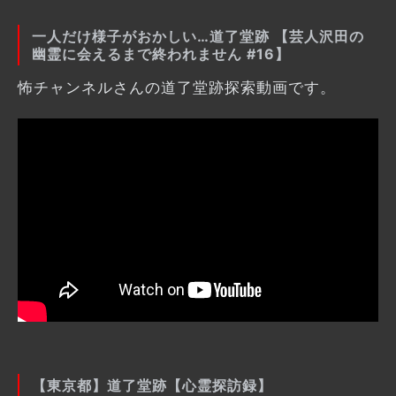
一人だけ様子がおかしい…道了堂跡 【芸人沢田の
幽霊に会えるまで終われません #16】
怖チャンネルさんの道了堂跡探索動画です。
【東京都】道了堂跡【心霊探訪録】