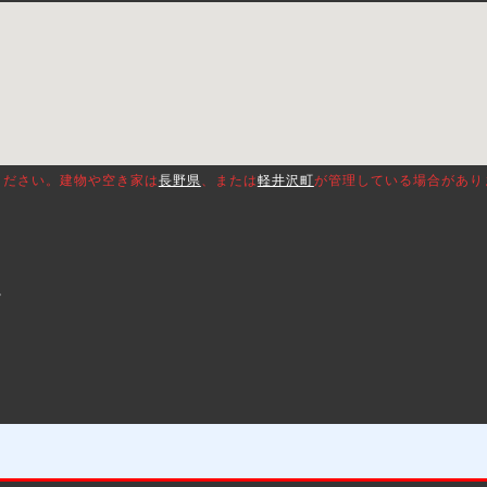
ください。建物や空き家は
長野県
、または
軽井沢町
が管理している場合があり
。