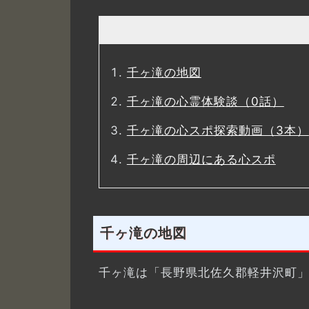
千ヶ滝の地図
千ヶ滝の心霊体験談（0話）
千ヶ滝の心スポ探索動画（3本）
千ヶ滝の周辺にある心スポ
千ヶ滝の地図
千ヶ滝は「長野県北佐久郡軽井沢町」