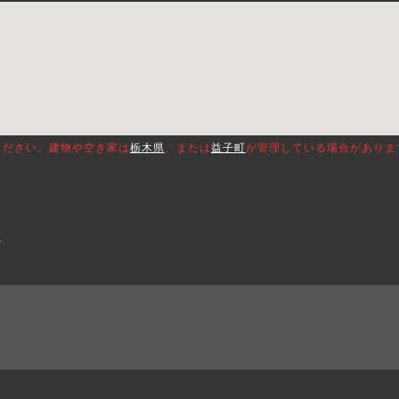
ください。建物や空き家は
栃木県
、または
益子町
が管理している場合がありま
。