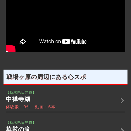
戦場ヶ原の周辺にある心スポ
【栃木県日光市】
中禅寺湖
体験談：0件 動画：6本
【栃木県日光市】
華厳の滝