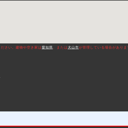
ください。建物や空き家は
愛知県
、または
犬山市
が管理している場合がありま
。