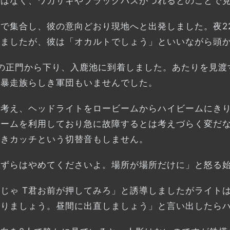
ではなく、ワカサギやブラックバスがつれるとのことで
で集合し、彼の意向どおり現地へと出発しました。夜2
しましたが、彼は「オカルトでしょう」といいながら頭
村の正門から下り、入鹿池に到着しました。あたりを見渡
の暴走族らしき軍団もいませんでした。
と考え、ヘッドライトをロービームからハイビームにき
ビームを利用しており急に故障するとは考えづらく変だ
続きカッチという切替音もしません。
たずらはやめてくださいよ。場所が場所だけに」と怒る
じゃ T君お前が押してみろ」と誘導しましたがライト
帰りましょう。昼間に出直しましょう」と言い出したら