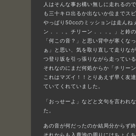
人はそんな事お構い無しに走れるので
も三十キロ出るか出ないか位までスピ
やっぱり50ccのミッションは走ん
ン．．．。チリーン．．．。」と鈴
「何この音？」と思い背中が寒くな
ぁ」と思い、気を取り直して走りな
つ登り坂を引っ張りながら走ってい
それなのにまだ何処からか「チリー
これはマズイ！！とりあえず早く友達
ていてくれていました。
「おっせーよ」などと文句を言われ
た。
あの音が何だったのか結局分からず
それからも入鹿池の周りにはちょく