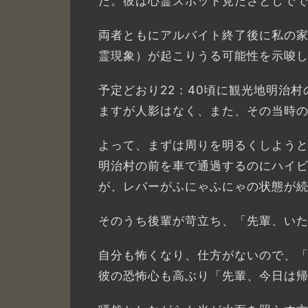
た。彼は心霊スポット見たさとしで
両者ともにアルバイト終了後に私の家
霊現象）が起こりうる可能性を示唆
予定どおり22：40頃に観光地明治
ますが人影はなく、また、その当時
よって、まずは周りを明るくしよう
明治村の前を車で通過するのにハイ
が、レバーがふにゃふにゃの状態が
そのうち後輩が苛立ち、「先輩、い
自分も怖くなり、仕方がないので、「
彼の恐怖心も高ぶり「先輩、今日は