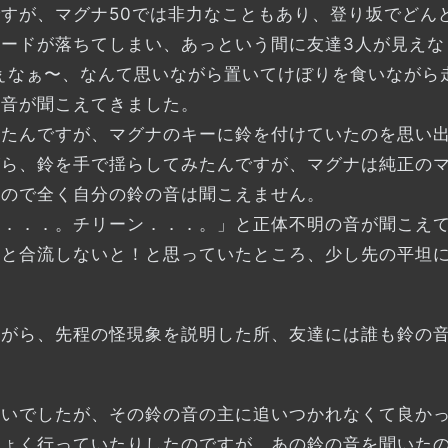
すが、マグナ50では非力なこともあり、登り坂でどん
ードが落ちてしまい、あっという間に友達3人が見えな
ねぇなぁ〜、なんて思いながら置いてけぼりを食いながら
の音が聞こえてきました。
ったんですが、マグナのキーに鈴を付けていたのを思い
がら、鈴を手で揺らしてみたんですが、マグナは純正の
るので全く自分の鈴の音は聞こえません。
ン．．．。チリーン．．．。」と正体不明の音が聞こえ
と合流しないと！と思っていたところ、少し先の平坦に
ながら、先程の怪現象を説明した所、友達には誰も鈴の
終いでしたが、その鈴の音の主に追いつかれなくて良か
ちょく行っていたりしたのですが、あの鈴の音を聞いた