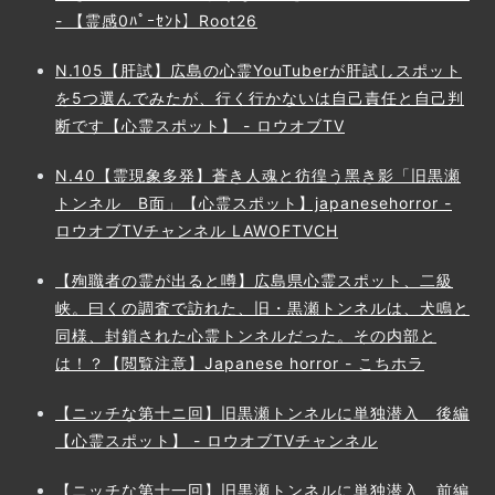
- 【霊感0ﾊﾟｰｾﾝﾄ】Root26
N.105【肝試】広島の心霊YouTuberが肝試しスポット
を5つ選んでみたが、行く行かないは自己責任と自己判
断です【心霊スポット】 - ロウオブTV
N.40【霊現象多発】蒼き人魂と彷徨う黑き影「旧黒瀬
トンネル B面」【心霊スポット】japanesehorror -
ロウオブTVチャンネル LAWOFTVCH
【殉職者の霊が出ると噂】広島県心霊スポット、二級
峡。曰くの調査で訪れた、旧・黒瀬トンネルは、犬鳴と
同様、封鎖された心霊トンネルだった。その内部と
は！？【閲覧注意】Japanese horror - こちホラ
【ニッチな第十ニ回】旧黒瀬トンネルに単独潜入 後編
【心霊スポット】 - ロウオブTVチャンネル
【ニッチな第十一回】旧黒瀬トンネルに単独潜入 前編