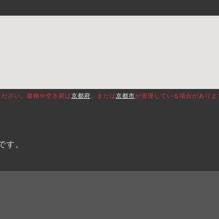
ください。建物や空き家は
京都府
、または
京都市
が管理している場合がありま
です。